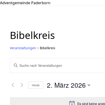
Adventgemeinde Paderborn
Bibelkreis
Veranstaltungen
Bibelkreis
Veranstaltungen
Bitte
Suche
Schlüsselwort
und
eingeben.
Ansichten,
Suche
2. März 2026
Navigation
Heute
nach
Veranstaltungen
Datum
Schlüsselwort.
wählen.
Es sind keine ans