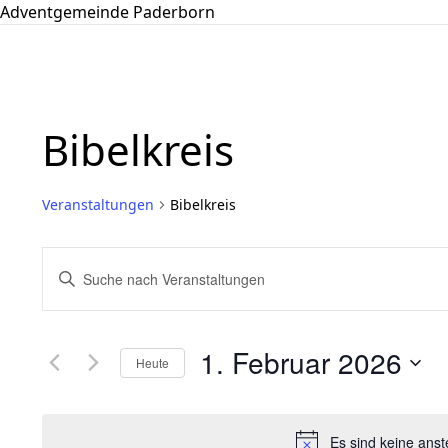
Adventgemeinde Paderborn
Bibelkreis
Veranstaltungen
Bibelkreis
Veranstaltungen
Bitte
Suche
Schlüsselwort
und
eingeben.
Ansichten,
Suche
1. Februar 2026
Navigation
Heute
nach
Veranstaltungen
Datum
Schlüsselwort.
wählen.
Es sind keine ans